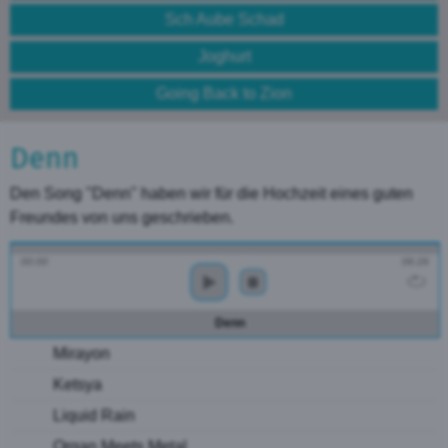
Sch Aube Schad
Joghurt
Going Back to Zion
Denn
Den Song "Denn" haben wir für die Hochzeit eines guten
Freundes von uns geschrieben.
00:00
06:26
Denn
Mirayon
Ketsya
Liquid Rain
Organ Meets Metal