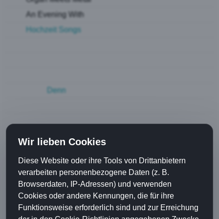
An Evening With
Hochzeit Songs
Si Het Äbe Ja Gseit
Was Machsch Du Da?
The Story
Denn
Dr. Love
Dr Punkt isch
Sch Aube Schad
Wir lieben Cookies
Joghurt
Diese Website oder ihre Tools von Drittanbietern
Going Back to Zion
verarbeiten personenbezogene Daten (z. B.
Dario Colombo
Browserdaten, IP-Adressen) und verwenden
Cookies oder andere Kennungen, die für ihre
Cyril Stoller
Funktionsweise erforderlich sind und zur Erreichung
Diverses