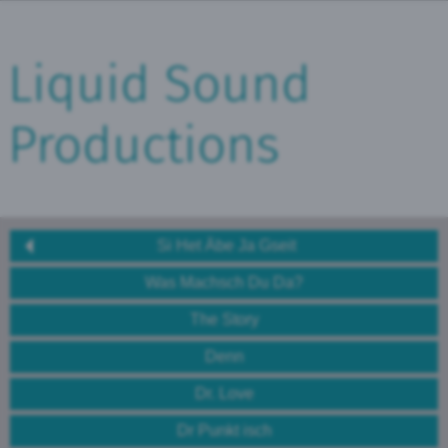
Liquid Sound
Productions
Si Het Äbe Ja Gseit
Was Machsch Du Da?
The Story
Denn
Dr. Love
Dr Punkt isch