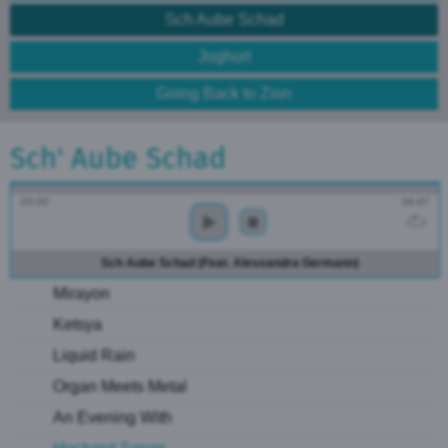
Sch Aube Schad
Joghurt
Going Back to Zion
Sch' Aube Schad
00:00
04:47
Sch Aube Schad (Feat. Alessandra Germann)
Mirayon
Ketsya
Liquid Rain
Organ Meets Metal
An Evening With