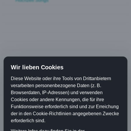
Hochzeit Songs
Si Het Äbe Ja Gseit
Was Machsch Du Da?
The Story
Denn
Dr. Love
Dr Punkt isch
Sch Aube Schad
Wir lieben Cookies
Joghurt
Diese Website oder ihre Tools von Drittanbietern
Going Back to Zion
verarbeiten personenbezogene Daten (z. B.
Dario Colombo
Browserdaten, IP-Adressen) und verwenden
Cookies oder andere Kennungen, die für ihre
Cyril Stoller
Funktionsweise erforderlich sind und zur Erreichung
Diverses
der in den Cookie-Richtlinien angegebenen Zwecke
erforderlich sind.