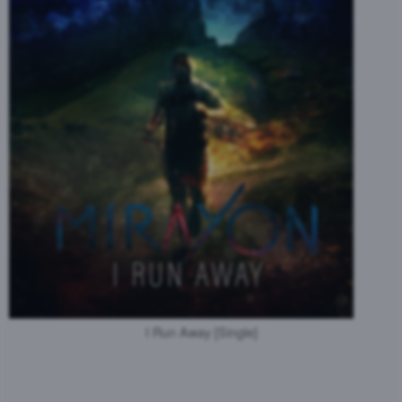
I Run Away [Single]