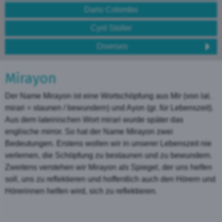
Dario Colombo
Cyril Stoller
Diverses
Mirayon
Der Name Mirayon ist eine Wortschöpfung aus Mir (von lat.
mirari = staunen / bewundern) und Ayon (gr. für Lebenszeit).
Aus dem lateinischen Wort mirari wurde später das
englische mirror. So hat der Name Mirayon zwei
Bedeutungen. Erstens wollen wir in unserer Lebenszeit nie
verlernen, die Schöpfung zu bestaunen und zu bewundern.
Zweitens verstehen wir Mirayon als Spiegel, der uns helfen
soll, uns zu reflektieren und hoffentlich auch den Hörern und
Hörerinnen helfen wird, sich zu reflektieren.