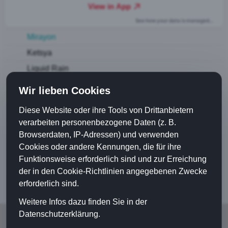
Mirayon
Ketsya
Liquid Rain
Organ Meets Metal
Wir lieben Cookies
An Evening With
Diese Website oder ihre Tools von Drittanbietern
Hochzeit Songs
verarbeiten personenbezogene Daten (z. B.
Dario Colombo
Browserdaten, IP-Adressen) und verwenden
Cookies oder andere Kennungen, die für ihre
Cyril Stoller
Funktionsweise erforderlich sind und zur Erreichung
Diverses
der in den Cookie-Richtlinien angegebenen Zwecke
erforderlich sind.
Weitere Infos dazu finden Sie in der
Datenschutzerklärung.
© 2024 Liquid Sound Productions |