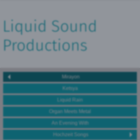
Liquid Sound
Productions
Mirayon
Ketsya
Liquid Rain
Organ Meets Metal
An Evening With
Hochzeit Songs